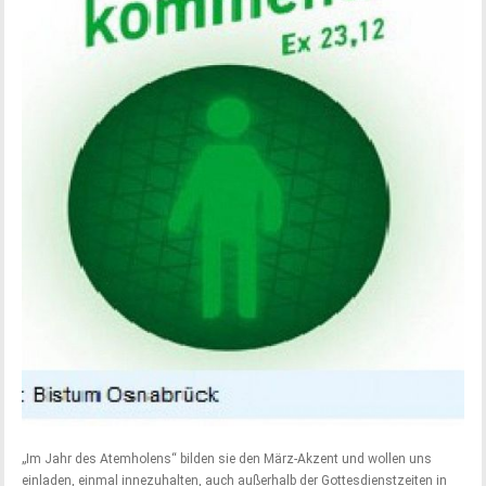
„Im Jahr des Atemholens“ bilden sie den März-Akzent und wollen uns
einladen, einmal innezuhalten, auch außerhalb der Gottesdienstzeiten in