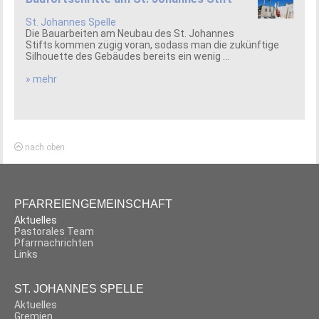
St. Johannes Spelle
Die Bauarbeiten am Neubau des St. Johannes
Stifts kommen zügig voran, sodass man die zukünftige
Silhouette des Gebäudes bereits ein wenig ...
» mehr
nach oben
PFARREIENGEMEINSCHAFT
Aktuelles
Pastorales Team
Pfarrnachrichten
Links
ST. JOHANNES SPELLE
Aktuelles
Gremien