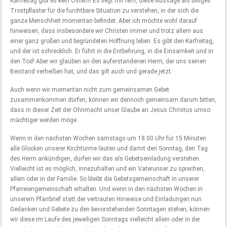
Karfreitag gibt es kein Ostern! Es liegt mir fern, diese Aussage als billiges
Trostpflaster für die furchtbare Situation zu verstehen, in der sich die
ganze Menschheit momentan befindet. Aber ich möchte wohl darauf
hinweisen, dass insbesondere wir Christen immer und trotz allem aus
einer ganz großen und begründeten Hoffnung leben. Es gibt den Karfreitag,
und der ist schrecklich. Er führt in die Entbehrung, in die Einsamkeit und in
den Tod! Aber wir glauben an den auferstandenen Herrn, der uns seinen
Beistand verheißen hat, und das gilt auch und gerade jetzt.
Auch wenn wir momentan nicht zum gemeinsamen Gebet
zusammenkommen dürfen, können wir dennoch gemeinsam darum bitten,
dass in dieser Zeit der Ohnmacht unser Glaube an Jesus Christus umso
mächtiger werden möge.
Wenn in den nächsten Wochen samstags um 18.00 Uhr für 15 Minuten
alle Glocken unserer Kirchtürme läuten und damit den Sonntag, den Tag
des Herrn ankündigen, dürfen wir das als Gebetseinladung verstehen.
Vielleicht ist es möglich, innezuhalten und ein Vaterunser zu sprechen,
allein oder in der Familie. So bleibt die Gebetsgemeinschaft in unserer
Pfarreiengemeinschaft erhalten. Und wenn in den nächsten Wochen in
unserem Pfarrbrief statt der vertrauten Hinweise und Einladungen nun
Gedanken und Gebete zu den bevorstehenden Sonntagen stehen, können
wir diese im Laufe des jeweiligen Sonntags vielleicht allein oder in der