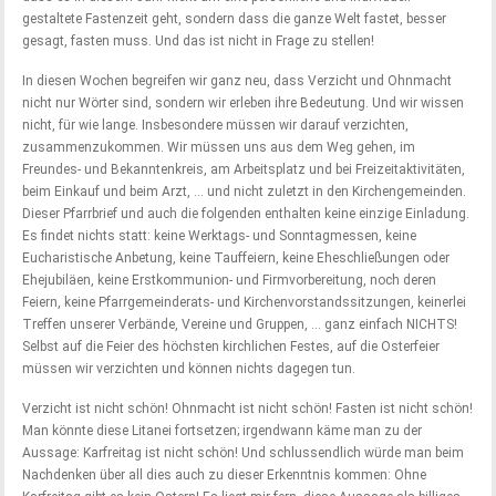
gestaltete Fastenzeit geht, sondern dass die ganze Welt fastet, besser
gesagt, fasten muss. Und das ist nicht in Frage zu stellen!
In diesen Wochen begreifen wir ganz neu, dass Verzicht und Ohnmacht
nicht nur Wörter sind, sondern wir erleben ihre Bedeutung. Und wir wissen
nicht, für wie lange. Insbesondere müssen wir darauf verzichten,
zusammenzukommen. Wir müssen uns aus dem Weg gehen, im
Freundes- und Bekanntenkreis, am Arbeitsplatz und bei Freizeitaktivitäten,
beim Einkauf und beim Arzt, … und nicht zuletzt in den Kirchengemeinden.
Dieser Pfarrbrief und auch die folgenden enthalten keine einzige Einladung.
Es findet nichts statt: keine Werktags- und Sonntagmessen, keine
Eucharistische Anbetung, keine Tauffeiern, keine Eheschließungen oder
Ehejubiläen, keine Erstkommunion- und Firmvorbereitung, noch deren
Feiern, keine Pfarrgemeinderats- und Kirchenvorstandssitzungen, keinerlei
Treffen unserer Verbände, Vereine und Gruppen, … ganz einfach NICHTS!
Selbst auf die Feier des höchsten kirchlichen Festes, auf die Osterfeier
müssen wir verzichten und können nichts dagegen tun.
Verzicht ist nicht schön! Ohnmacht ist nicht schön! Fasten ist nicht schön!
Man könnte diese Litanei fortsetzen; irgendwann käme man zu der
Aussage: Karfreitag ist nicht schön! Und schlussendlich würde man beim
Nachdenken über all dies auch zu dieser Erkenntnis kommen: Ohne