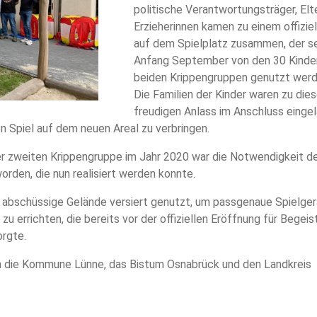
politische Verantwortungsträger, Elt
Erzieherinnen kamen zu einem offizie
auf dem Spielplatz zusammen, der se
Anfang September von den 30 Kinde
beiden Krippengruppen genutzt werd
Die Familien der Kinder waren zu die
freudigen Anlass im Anschluss eingel
Spiel auf dem neuen Areal zu verbringen.
er zweiten Krippengruppe im Jahr 2020 war die Notwendigkeit d
rden, die nun realisiert werden konnte.
t abschüssige Gelände versiert genutzt, um passgenaue Spielge
u errichten, die bereits vor der offiziellen Eröffnung für Begei
orgte.
h die Kommune Lünne, das Bistum Osnabrück und den Landkreis