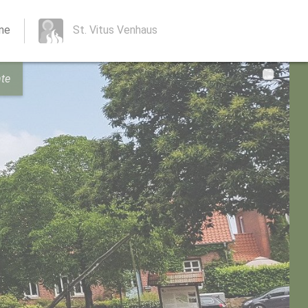
nne
St. Vitus Venhaus
te