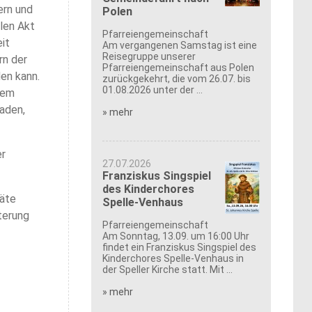
ern und
Polen
llen Akt
Pfarreiengemeinschaft
it
Am vergangenen Samstag ist eine
Reisegruppe unserer
rn der
Pfarreiengemeinschaft aus Polen
en kann.
zurückgekehrt, die vom 26.07. bis
01.08.2026 unter der ...
sem
aden,
» mehr
er
27.07.2026
Franziskus Singspiel
des Kinderchores
räte
Spelle-Venhaus
sterung
Pfarreiengemeinschaft
Am Sonntag, 13.09. um 16:00 Uhr
findet ein Franziskus Singspiel des
Kinderchores Spelle-Venhaus in
der Speller Kirche statt. Mit ...
» mehr