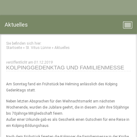
Aktuelles
Sie befinden sich hier:
Startseite
»
St. Vitus Lünne
»
Aktuelles
veröffentlicht am 01.12.2019
KOLPINGGEDENKTAG UND FAMILIENMESSE
Am Sonntag fand ein Frühstück bei Helming anlässlich des Kolping
Gedenktags statt.
Neben letzten Absprachen für den Weihnachtsmarkt am nächsten
Wochenende, wurden die Jubilare geehrt, die in diesem Jahr ihre 50jährige
bis 70jährige Mitgliedschaft feiern.
Außer einer Urkunde gab es als Geschenk einen Gutschein für eine Reise in
ein Kolping-Bildungshaus.
Nach dem Frühstück feierten die Kolpinger die Familienmesse in der Kirche