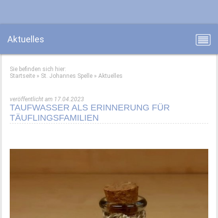
Aktuelles
Sie befinden sich hier:
Startseite
»
St. Johannes Spelle
»
Aktuelles
veröffentlicht am 17.04.2023
TAUFWASSER ALS ERINNERUNG FÜR
TÄUFLINGSFAMILIEN