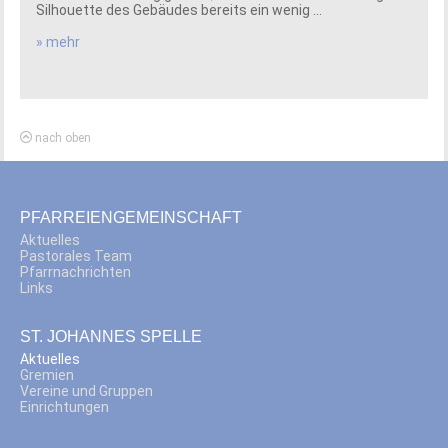
Silhouette des Gebäudes bereits ein wenig ...
» mehr
nach oben
PFARREIENGEMEINSCHAFT
Aktuelles
Pastorales Team
Pfarrnachrichten
Links
ST. JOHANNES SPELLE
Aktuelles
Gremien
Vereine und Gruppen
Einrichtungen