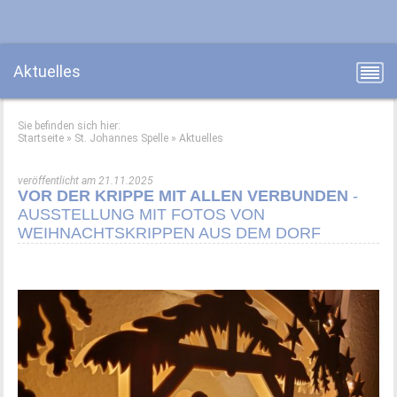
Aktuelles
Sie befinden sich hier:
Startseite
»
St. Johannes Spelle
»
Aktuelles
veröffentlicht am 21.11.2025
VOR DER KRIPPE MIT ALLEN VERB​UNDEN
-
AUSSTELLUNG MIT FOTOS VON
WEIHNACHTSKRIPPEN AUS DEM DORF