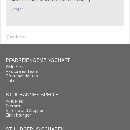
Silhouette des Gebäudes bereits ein wenig ...
» mehr
nach oben
PFARREIENGEMEINSCHAFT
Aktuelles
Pastorales Team
Pfarrnachrichten
Links
ST. JOHANNES SPELLE
Aktuelles
Gremien
Vereine und Gruppen
Einrichtungen
ST. LUDGERUS SCHAPEN