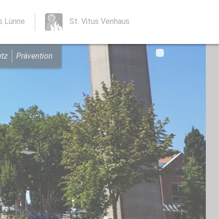
us Lünne
St. Vitus Venhaus
utz
Prävention