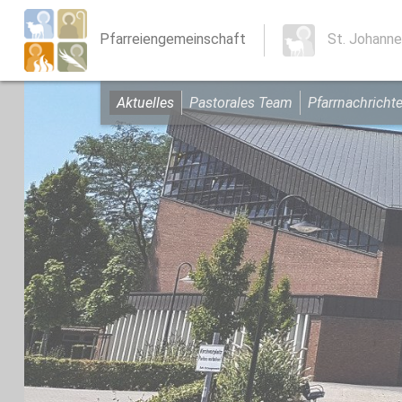
Pfarreiengemeinschaft
St. Johanne
Aktuelles
Pastorales Team
Pfarrnachricht