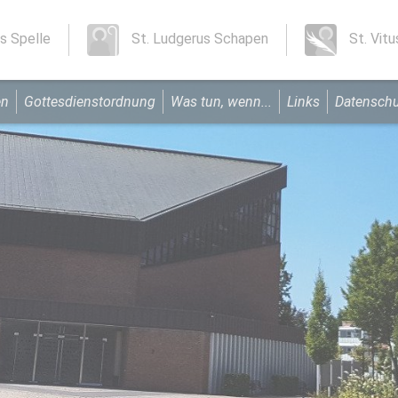
s Spelle
St. Ludgerus Schapen
St. Vit
en
Gottesdienstordnung
Was tun, wenn...
Links
Datensch