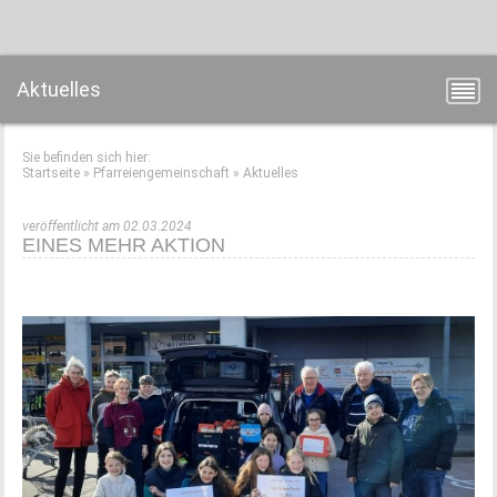
Aktuelles
Sie befinden sich hier:
Startseite
»
Pfarreiengemeinschaft
»
Aktuelles
veröffentlicht am 02.03.2024
EINES MEHR AKTION